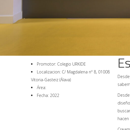
Es
Promotor: Colegio URKIDE
Localizacion: C/ Magdalena nº 8, 01008
Desde 
Vitoria-Gasteiz (Álava)
sabemo
Área:
Desde 
Fecha: 2022
diseño
buscam
hacen 
Creamo