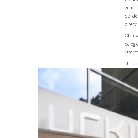
genera
de ide
direcc
Otro v
colegi
reform
Un pro