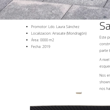
Sa
Promotor: Ldo. Laura Sánchez
Localizacion: Arrasate (Mondragón)
Este p
Área: 0000 m2
constr
Fecha: 2019
parte 
A nive
esquem
Nos en
showro
nos ha